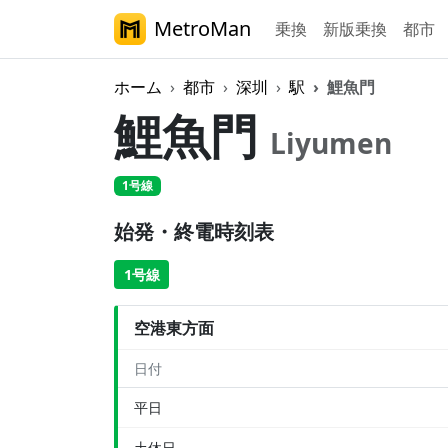
MetroMan
乗換
新版乗換
都市
ホーム
都市
深圳
駅
鯉魚門
鯉魚門
Liyumen
1号線
始発・終電時刻表
1号線
空港東方面
日付
平日
土休日