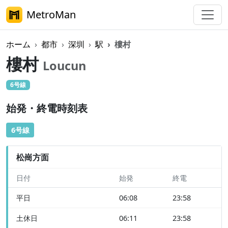
MetroMan
ホーム
都市
深圳
駅
樓村
樓村
Loucun
6号線
始発・終電時刻表
6号線
松崗方面
日付
始発
終電
平日
06:08
23:58
土休日
06:11
23:58