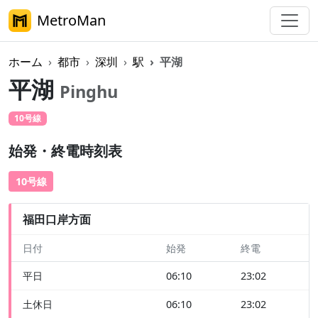
MetroMan
ホーム
都市
深圳
駅
平湖
平湖
Pinghu
10号線
始発・終電時刻表
10号線
福田口岸方面
日付
始発
終電
平日
06:10
23:02
土休日
06:10
23:02