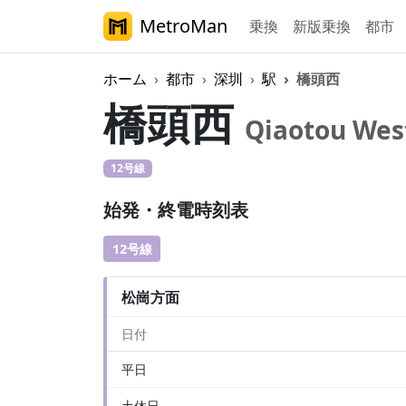
MetroMan
乗換
新版乗換
都市
ホーム
都市
深圳
駅
橋頭西
橋頭西
Qiaotou Wes
12号線
始発・終電時刻表
12号線
松崗方面
日付
平日
土休日