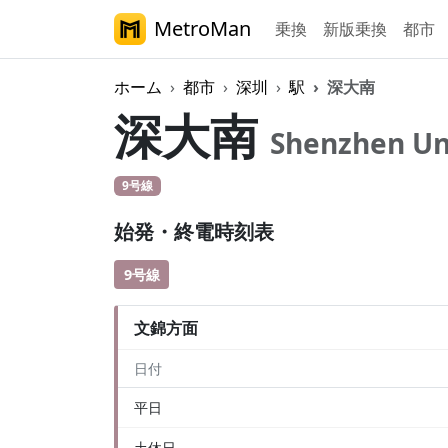
MetroMan
乗換
新版乗換
都市
ホーム
都市
深圳
駅
深大南
深大南
Shenzhen Un
9号線
始発・終電時刻表
9号線
文錦方面
日付
平日
土休日