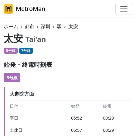
MetroMan
ホーム
都市
深圳
駅
太安
太安
Tai'an
5号線
7号線
始発・終電時刻表
5号線
大劇院方面
日付
始発
終電
平日
05:52
00:29
土休日
05:57
00:29