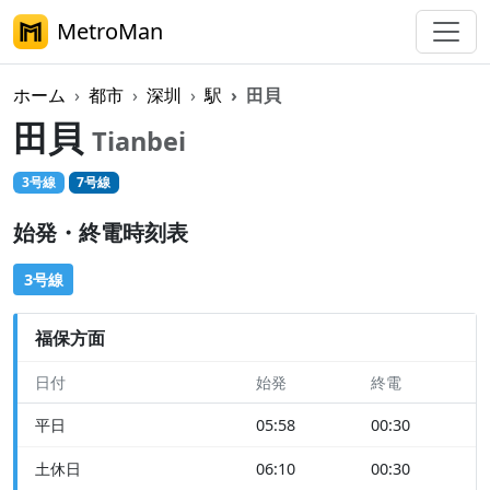
MetroMan
ホーム
都市
深圳
駅
田貝
田貝
Tianbei
3号線
7号線
始発・終電時刻表
3号線
福保方面
日付
始発
終電
平日
05:58
00:30
土休日
06:10
00:30