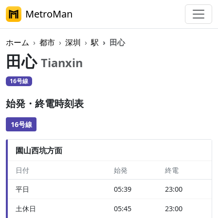
MetroMan
ホーム
都市
深圳
駅
田心
田心
Tianxin
16号線
始発・終電時刻表
16号線
園山西坑方面
日付
始発
終電
平日
05:39
23:00
土休日
05:45
23:00