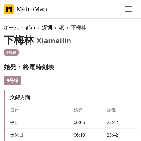
MetroMan
ホーム
都市
深圳
駅
下梅林
下梅林
Xiameilin
9号線
始発・終電時刻表
9号線
文錦方面
日付
始発
終電
平日
06:06
23:42
土休日
06:10
23:42