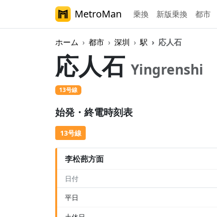
MetroMan
乗換
新版乗換
都市
ホーム
都市
深圳
駅
応人石
応人石
Yingrenshi
13号線
始発・終電時刻表
13号線
李松蓢方面
日付
平日
土休日