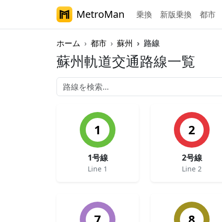
MetroMan
乗換
新版乗換
都市
ホーム
都市
蘇州
路線
蘇州軌道交通路線一覧
1
2
1号線
2号線
Line 1
Line 2
7
8