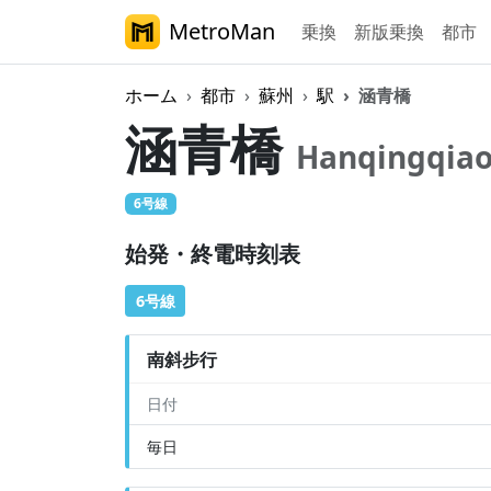
MetroMan
乗換
新版乗換
都市
ホーム
都市
蘇州
駅
涵青橋
涵青橋
Hanqingqia
6号線
始発・終電時刻表
6号線
南斜步行
日付
毎日