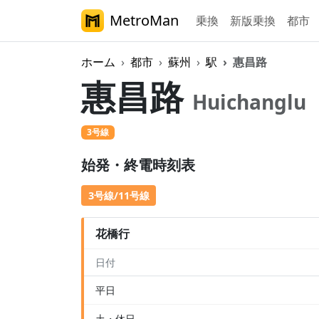
MetroMan
乗換
新版乗換
都市
ホーム
都市
蘇州
駅
惠昌路
惠昌路
Huichanglu
3号線
始発・終電時刻表
3号線/11号線
花橋行
日付
平日
土・休日