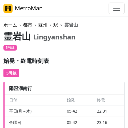
MetroMan
ホーム
都市
蘇州
駅
霊岩山
霊岩山
Lingyanshan
5号線
始発・終電時刻表
5号線
陽澄湖南行
日付
始発
終電
平日(月～木)
05:42
22:31
金曜日
05:42
23:16