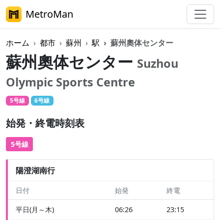
MetroMan
ホーム
都市
蘇州
駅
蘇州奧体センター
蘇州奧体センター
Suzhou
Olympic Sports Centre
5号線
6号線
始発・終電時刻表
5号線
陽澄湖南行
日付
始発
終電
平日(月～木)
06:26
23:15