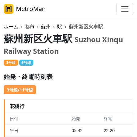
MetroMan
ホーム
都市
蘇州
駅
蘇州新区火車駅
蘇州新区火車駅
Suzhou Xinqu
Railway Station
3号線
6号線
始発・終電時刻表
3号線/11号線
花橋行
日付
始発
終電
平日
05:42
22:20