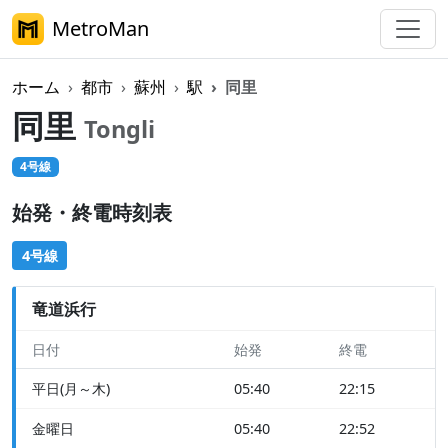
MetroMan
ホーム
都市
蘇州
駅
同里
同里
Tongli
4号線
始発・終電時刻表
4号線
竜道浜行
日付
始発
終電
平日(月～木)
05:40
22:15
金曜日
05:40
22:52