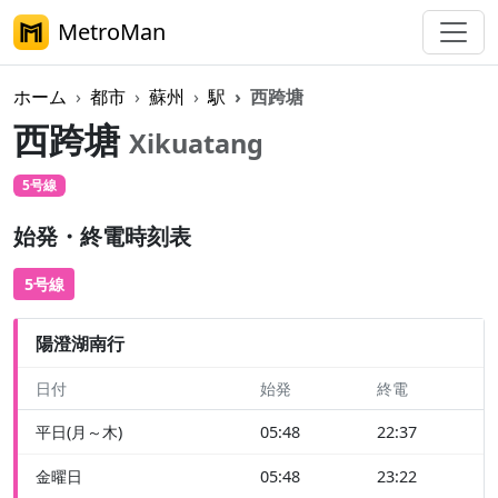
MetroMan
ホーム
都市
蘇州
駅
西跨塘
西跨塘
Xikuatang
5号線
始発・終電時刻表
5号線
陽澄湖南行
日付
始発
終電
平日(月～木)
05:48
22:37
金曜日
05:48
23:22