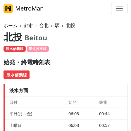
MetroMan
ホーム
都市
台北
駅
北投
北投
Beitou
淡水信義線
新北投支線
始発・終電時刻表
淡水信義線
淡水方面
日付
始発
終電
平日(月～金)
06:03
00:44
土曜日
06:03
00:57