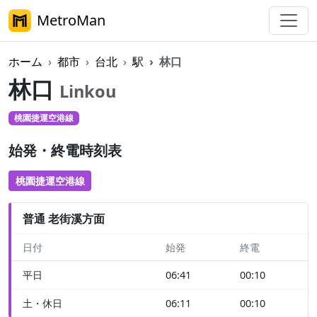
MetroMan
ホーム
都市
台北
駅
林口
林口
Linkou
桃園捷運空港線
始発・終電時刻表
桃園捷運空港線
普通 老街溪方面
日付
始発
終電
平日
06:41
00:10
土・休日
06:11
00:10