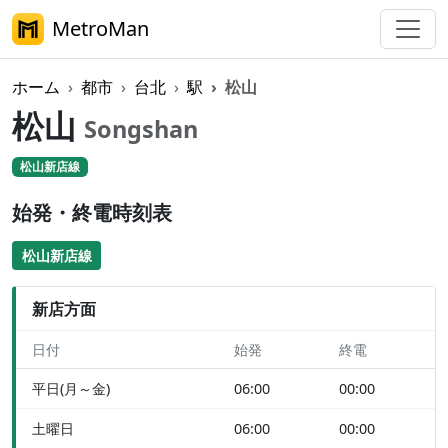
MetroMan
ホーム
都市
台北
駅
松山
松山
Songshan
松山新店線
始発・終電時刻表
松山新店線
新店方面
日付
始発
終電
平日(月～金)
06:00
00:00
土曜日
06:00
00:00