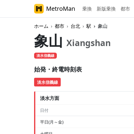
MetroMan
乗換
新版乗換
都市
ホーム
都市
台北
駅
象山
象山
Xiangshan
淡水信義線
始発・終電時刻表
淡水信義線
淡水方面
日付
平日(月～金)
土曜日