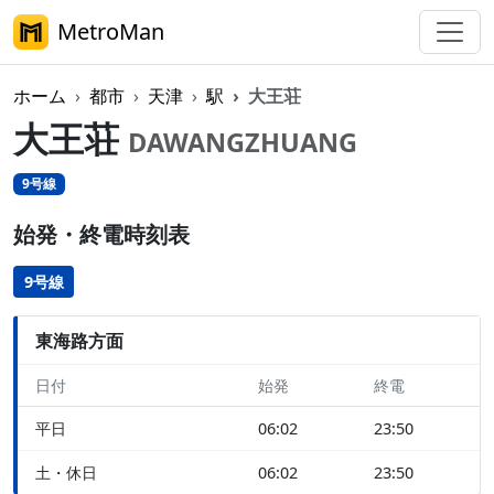
MetroMan
ホーム
都市
天津
駅
大王荘
大王荘
DAWANGZHUANG
9号線
始発・終電時刻表
9号線
東海路方面
日付
始発
終電
平日
06:02
23:50
土・休日
06:02
23:50