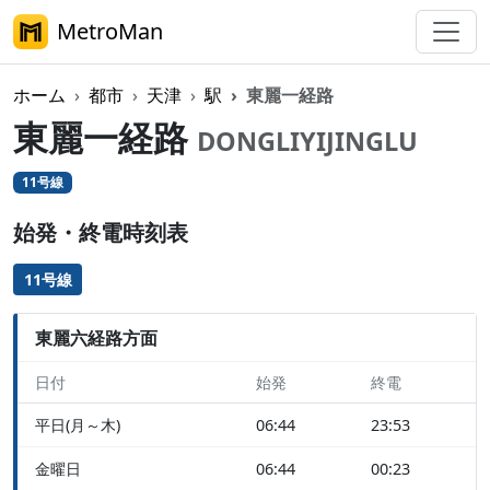
MetroMan
ホーム
都市
天津
駅
東麗一経路
東麗一経路
DONGLIYIJINGLU
11号線
始発・終電時刻表
11号線
東麗六経路方面
日付
始発
終電
平日(月～木)
06:44
23:53
金曜日
06:44
00:23