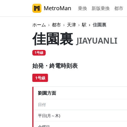
MetroMan
乗換
新版乗換
都市
ホーム
都市
天津
駅
佳園裏
佳園裏
JIAYUANLI
1号線
始発・終電時刻表
1号線
劉園方面
日付
平日(月～木)
金曜日