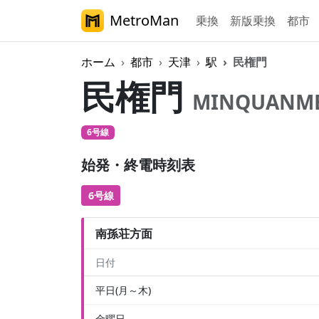
MetroMan
乗換
新版乗換
都市
ホーム
都市
天津
駅
民権門
民権門
MINQUANM
6号線
始発・終電時刻表
6号線
南孫荘方面
日付
平日(月～木)
金曜日