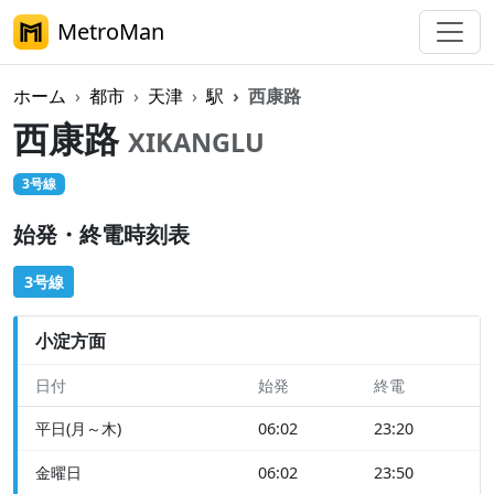
MetroMan
ホーム
都市
天津
駅
西康路
西康路
XIKANGLU
3号線
始発・終電時刻表
3号線
小淀方面
日付
始発
終電
平日(月～木)
06:02
23:20
金曜日
06:02
23:50