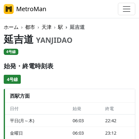
MetroMan
ホーム
都市
天津
駅
延吉道
延吉道
YANJIDAO
4号線
始発・終電時刻表
4号線
西駅方面
日付
始発
終電
平日(月～木)
06:03
22:42
金曜日
06:03
23:12