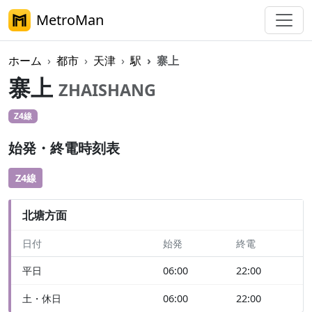
MetroMan
ホーム
都市
天津
駅
寨上
寨上
ZHAISHANG
Z4線
始発・終電時刻表
Z4線
北塘方面
日付
始発
終電
平日
06:00
22:00
土・休日
06:00
22:00