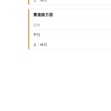
賽達路方面
日付
平日
土・休日