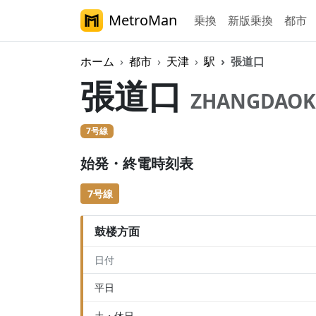
MetroMan
乗換
新版乗換
都市
ホーム
都市
天津
駅
張道口
張道口
ZHANGDAO
7号線
始発・終電時刻表
7号線
鼓楼方面
日付
平日
土・休日