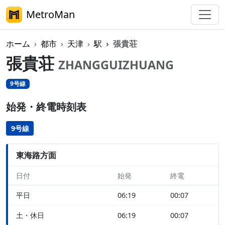
MetroMan
ホーム
都市
天津
駅
張貴荘
張貴荘
ZHANGGUIZHUANG
9号線
始発・終電時刻表
9号線
東海路方面
日付
始発
終電
平日
06:19
00:07
土・休日
06:19
00:07