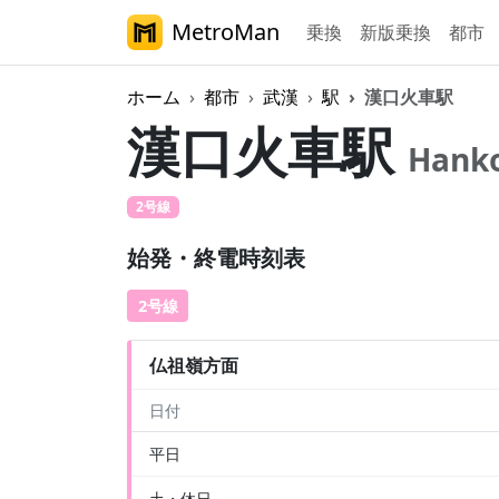
MetroMan
乗換
新版乗換
都市
ホーム
都市
武漢
駅
漢口火車駅
漢口火車駅
Hanko
2号線
始発・終電時刻表
2号線
仏祖嶺方面
日付
平日
土・休日