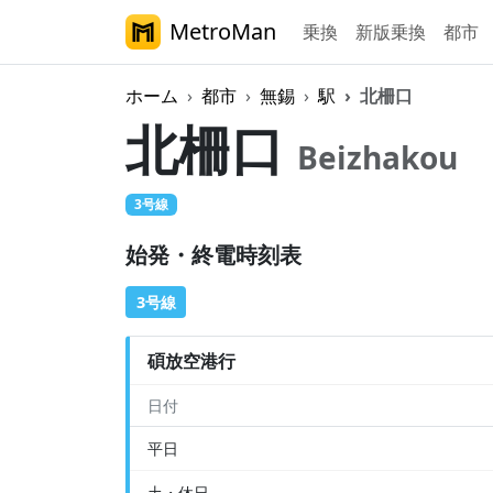
MetroMan
乗換
新版乗換
都市
ホーム
都市
無錫
駅
北柵口
北柵口
Beizhakou
3号線
始発・終電時刻表
3号線
碩放空港行
日付
平日
土・休日