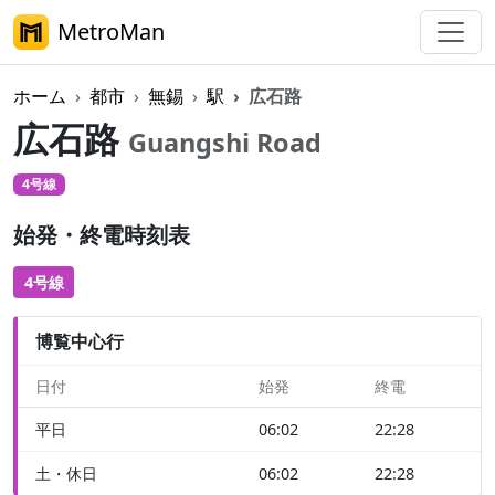
MetroMan
ホーム
都市
無錫
駅
広石路
広石路
Guangshi Road
4号線
始発・終電時刻表
4号線
博覧中心行
日付
始発
終電
平日
06:02
22:28
土・休日
06:02
22:28