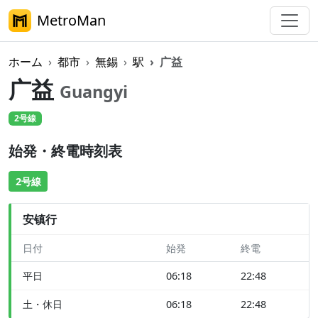
MetroMan
ホーム
都市
無錫
駅
广益
广益
Guangyi
2号線
始発・終電時刻表
2号線
安镇行
日付
始発
終電
平日
06:18
22:48
土・休日
06:18
22:48