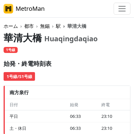
MetroMan
ホーム
都市
無錫
駅
華清大橋
華清大橋
Huaqingdaqiao
1号線
始発・終電時刻表
1号線/S1号線
南方泉行
日付
始発
終電
平日
06:33
23:10
土・休日
06:33
23:10