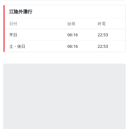
江陰外灘行
日付
始発
終電
平日
06:16
22:53
土・休日
06:16
22:53