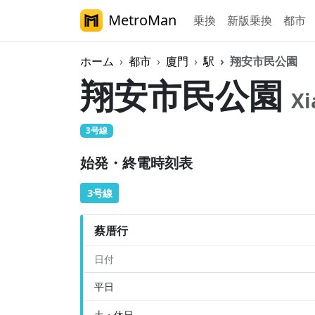
MetroMan
乗換
新版乗換
都市
ホーム
都市
廈門
駅
翔安市民公園
翔安市民公園
Xi
3号線
始発・終電時刻表
3号線
蔡厝行
日付
平日
土・休日