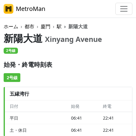
MetroMan
ホーム
都市
廈門
駅
新陽大道
新陽大道
Xinyang Avenue
2号線
始発・終電時刻表
2号線
五縁湾行
日付
始発
終電
平日
06:41
22:41
土・休日
06:41
22:41