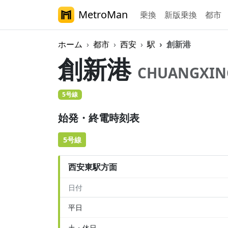
MetroMan
乗換
新版乗換
都市
ホーム
都市
西安
駅
創新港
創新港
CHUANGXIN
5号線
始発・終電時刻表
5号線
西安東駅方面
日付
平日
土・休日