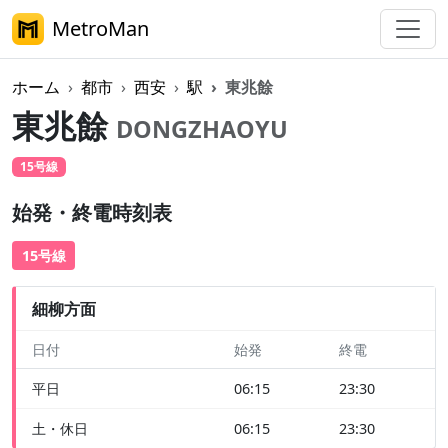
MetroMan
ホーム
都市
西安
駅
東兆餘
東兆餘
DONGZHAOYU
15号線
始発・終電時刻表
15号線
細柳方面
日付
始発
終電
平日
06:15
23:30
土・休日
06:15
23:30