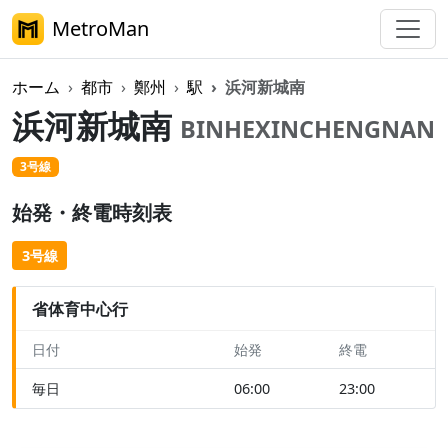
MetroMan
ホーム
都市
鄭州
駅
浜河新城南
浜河新城南
BINHEXINCHENGNAN
3号線
始発・終電時刻表
3号線
省体育中心行
日付
始発
終電
毎日
06:00
23:00