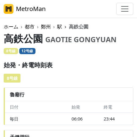
MetroMan
ホーム
都市
鄭州
駅
高鉄公園
高鉄公園
GAOTIE GONGYUAN
8号線
12号線
始発・終電時刻表
8号線
魯廟行
日付
始発
終電
毎日
06:06
23:44
天健湖行