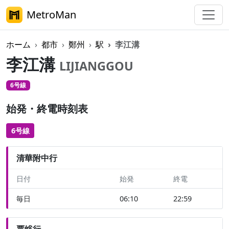
MetroMan
ホーム
都市
鄭州
駅
李江溝
李江溝
LIJIANGGOU
6号線
始発・終電時刻表
6号線
清華附中行
日付
始発
終電
毎日
06:10
22:59
賈峪行