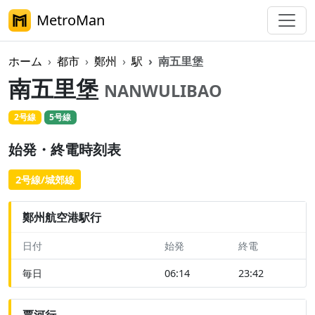
MetroMan
ホーム
都市
鄭州
駅
南五里堡
南五里堡
NANWULIBAO
2号線
5号線
始発・終電時刻表
2号線/城郊線
鄭州航空港駅行
日付
始発
終電
毎日
06:14
23:42
賈河行