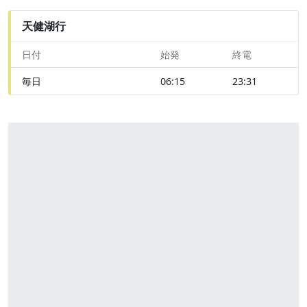
天健湖行
日付
始発
終電
毎日
06:15
23:31