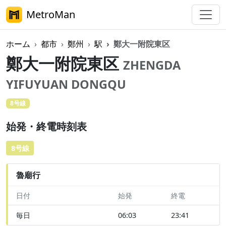
MetroMan
ホーム
都市
鄭州
駅
鄭大一附院東区
鄭大一附院東区
ZHENGDA
YIFUYUAN DONGQU
8号線
始発・終電時刻表
8号線
魯廟行
日付
始発
終電
毎日
06:03
23:41