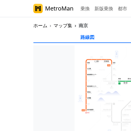
MetroMan
乗換
新版乗換
都市
ホーム
マップ集
南京
南京地下鉄マップ
路線図