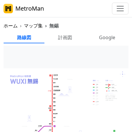
MetroMan
ホーム
マップ集
無錫
無錫地下鉄マップ集
路線図
計画図
Google