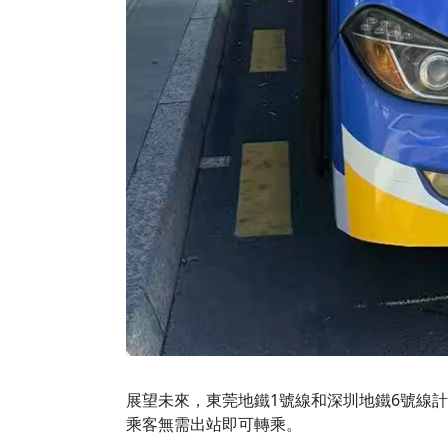
展望未來，東莞地鐵1號線和深圳地鐵6號線
乘客無需出站即可轉乘。