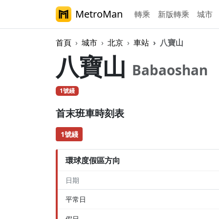
MetroMan
轉乘
新版轉乘
城市
首頁
城市
北京
車站
八寶山
八寶山
Babaoshan
1號綫
首末班車時刻表
1號綫
環球度假區方向
日期
平常日
假日