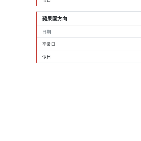
蘋果園方向
日期
平常日
假日